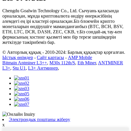
Chengdu Goalwin Technology Co., Ltd. Сычуань қаласында
орналасқан, мұнда криптовалюта өндіру өнеркәсібінің
әлемдегі ең ірі кластері орналасқан.Біз блокчейн крипто
монеталарын өндірушіге маманданғанбыз (BTC, BCH, BSV,
ETH, LTC, DCR, DASH, ZEC, CKB, т.Біз сондай-ақ тау-кен
фермасының хостинг қызметі мен бір терезе шешімдерін
жеткізуде тәжірибеміз бар.
© Авторлық құқық - 2010-2024: Барлық құқықтар қорғалған.
Ыстық өнімдер
-
Сайт картасы
-
AMP Mobile
Bitmain Antminer L3++
,
M30s 112th/S
,
Eth Miner
,
ANTMINER
L3+
,
Stu U1
,
L3+ Антминер
,
Электрондық поштаны жіберу
x