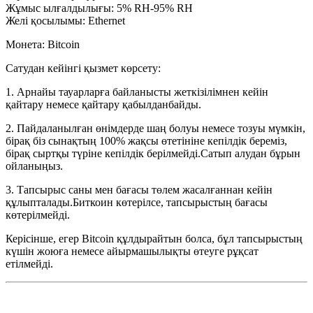
Жұмыс ылғалдылығы: 5% RH-95% RH
Желі қосылымы: Ethernet
Монета: Bitcoin
Сатудан кейінгі қызмет көрсету:
1. Арнайы тауарларға байланысты жеткізілімнен кейін
қайтару немесе қайтару қабылданбайды.
2. Пайдаланылған өнімдерде шаң болуы немесе тозуы мүмкін,
бірақ біз сынақтың 100% жақсы өтетініне кепілдік береміз,
бірақ сыртқы түріне кепілдік берілмейді.Сатып алудан бұрын
ойланыңыз.
3. Тапсырыс саны мен бағасы төлем жасалғаннан кейін
құлыпталады.Биткоин көтерілсе, тапсырыстың бағасы
көтерілмейді.
Керісінше, егер Bitcoin құлдырайтын болса, бұл тапсырыстың
күшін жоюға немесе айырмашылықты өтеуге рұқсат
етілмейді.