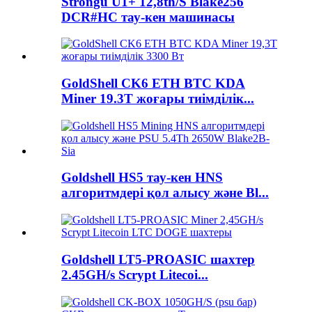
Strongu U1+ 12,8th/S Blake256
DCR#HC тау-кен машинасы
GoldShell CK6 ETH BTC KDA
Miner 19.3T жоғары тиімділік...
Goldshell HS5 тау-кен HNS
алгоритмдері қол алысу және Bl...
Goldshell LT5-PROASIC шахтер
2.45GH/s Scrypt Litecoi...