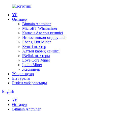
Үй
Өнімдер
Bitmain Antminer
MicroBT Whatsminer
Канаан Авалон кеншісі
Инносиликон өндірушісі
Ebang Ebit Miner
Күшті шахтер
Алтын қабық кеншісі
iBelink шахтеры
Love Core Miner
Ipollo Miner
Жасминер
Жаңалықтар
Біз туралы
Бізбен хабарласыңы
English
Үй
Өнімдер
Bitmain Antminer