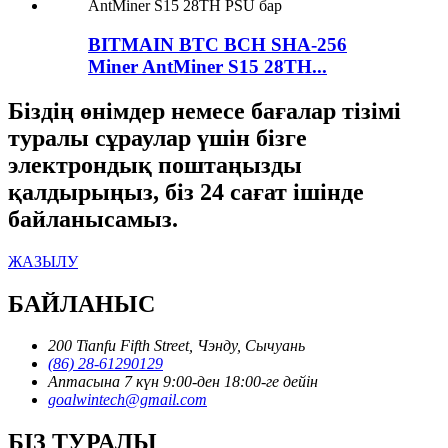
BITMAIN BTC BCH SHA-256
Miner AntMiner S15 28TH...
Біздің өнімдер немесе бағалар тізімі
туралы сұраулар үшін бізге
электрондық поштаңызды
қалдырыңыз, біз 24 сағат ішінде
байланысамыз.
ЖАЗЫЛУ
БАЙЛАНЫС
200 Tianfu Fifth Street, Чэнду, Сычуань
(86) 28-61290129
Аптасына 7 күн 9:00-ден 18:00-ге дейін
goalwintech@gmail.com
БІЗ ТУРАЛЫ