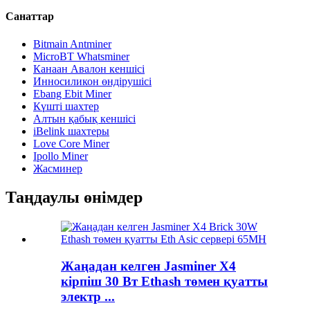
Санаттар
Bitmain Antminer
MicroBT Whatsminer
Канаан Авалон кеншісі
Инносиликон өндірушісі
Ebang Ebit Miner
Күшті шахтер
Алтын қабық кеншісі
iBelink шахтеры
Love Core Miner
Ipollo Miner
Жасминер
Таңдаулы өнімдер
Жаңадан келген Jasminer X4
кірпіш 30 Вт Ethash төмен қуатты
электр ...