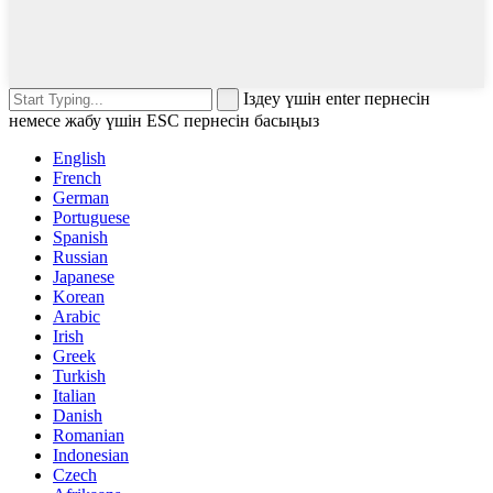
Іздеу үшін enter пернесін
немесе жабу үшін ESC пернесін басыңыз
English
French
German
Portuguese
Spanish
Russian
Japanese
Korean
Arabic
Irish
Greek
Turkish
Italian
Danish
Romanian
Indonesian
Czech