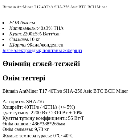
Bitmain AntMiner T17 40Th/s SHA-256 Asic BTC BCH Miner
FOB бағасы:
Қаттылығы:
40±3% TH/s
Қуат:
2200±5% Ватт/сағ
Салмағы:
10 кг
Шарты:
Жаңа/жөнделген
Бізге электрондық поштаны жіберіңіз
Өнімнің егжей-тегжейі
Өнім тегтері
Bitmain AntMiner T17 40Th/s SHA-256 Asic BTC BCH Miner
Алгоритм: SHA256
Хэшрейт: 40TH/s / 42TH/s (+/- 5%)
қуат тұтыну: 2200 Вт / 2310 Вт ± 10%
Қуатты тұтыну коэффициенті: 55 Вт/Т
Өнім өлшемі: 486*388*265мм
Өнім салмағы: 9,73 кг
Жұмыс температурасы: 0℃~40℃