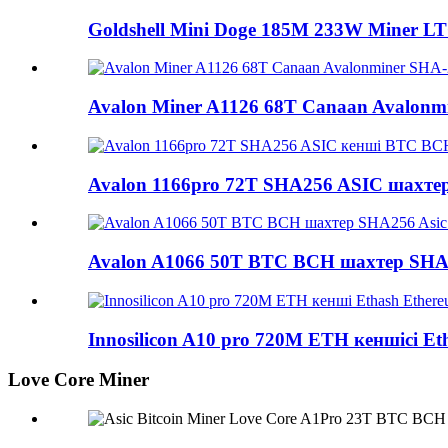
Goldshell Mini Doge 185M 233W Miner LT
Avalon Miner A1126 68T Canaan Avalonmi
Avalon 1166pro 72T SHA256 ASIC шахтер
Avalon A1066 50T BTC BCH шахтер SHA2
Innosilicon A10 pro 720M ETH кеншісі Eth
Love Core Miner