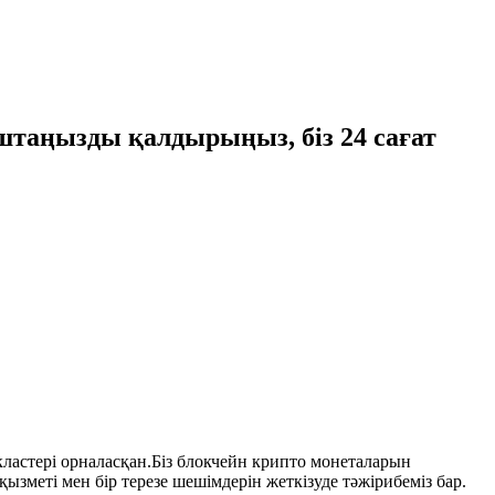
поштаңызды қалдырыңыз, біз 24 сағат
 кластері орналасқан.Біз блокчейн крипто монеталарын
меті мен бір терезе шешімдерін жеткізуде тәжірибеміз бар.