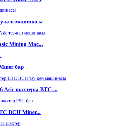
тау-кен машинасы
ic Mining Mac...
Miner бар
6 Asic шахтеры BTC ...
BTC BCH Miner...