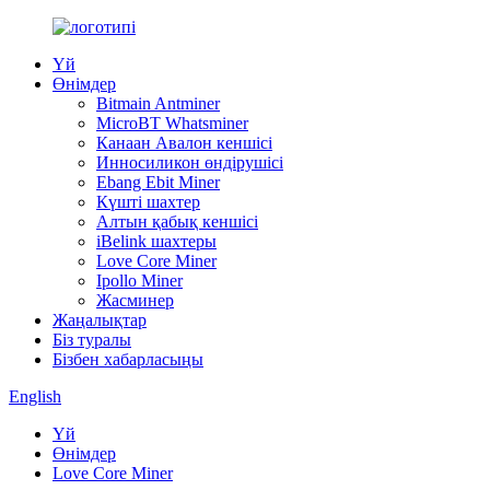
Үй
Өнімдер
Bitmain Antminer
MicroBT Whatsminer
Канаан Авалон кеншісі
Инносиликон өндірушісі
Ebang Ebit Miner
Күшті шахтер
Алтын қабық кеншісі
iBelink шахтеры
Love Core Miner
Ipollo Miner
Жасминер
Жаңалықтар
Біз туралы
Бізбен хабарласыңы
English
Үй
Өнімдер
Love Core Miner