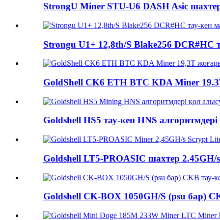
StrongU Miner STU-U6 DASH Asic шахте
Strongu U1+ 12,8th/S Blake256 DCR#HC
GoldShell CK6 ETH BTC KDA Miner 19.3T
Goldshell HS5 тау-кен HNS алгоритмдері 
Goldshell LT5-PROASIC шахтер 2.45GH/s Sc
Goldshell CK-BOX 1050GH/S (psu бар) CK