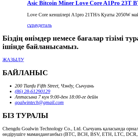
Asic Bitcoin Miner Love Core A1Pro 23
Love Core кеншілері A1pro 21TH/s Қуаты 2050W м
сұрау
деталь
Біздің өнімдер немесе бағалар тізімі т
ішінде байланысамыз.
ЖАЗЫЛУ
БАЙЛАНЫС
200 Tianfu Fifth Street, Чэнду, Сычуань
(86) 28-61290129
Аптасына 7 күн 9:00-ден 18:00-ге дейін
goalwintech@gmail.com
БІЗ ТУРАЛЫ
Chengdu Goalwin Technology Co., Ltd. Сычуань қаласында орнал
өндірушіге маманданғанбыз (BTC, BCH, BSV, ETH, LTC, DCR, DA