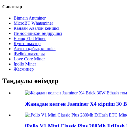
Санаттар
Bitmain Antminer
MicroBT Whatsminer
Канаан Авалон кеншісі
Инносиликон өндірушісі
Ebang Ebit Miner
Күшті шахтер
Алтын қабық кеншісі
iBelink шахтеры
Love Core Miner
Ipollo Miner
Жасминер
Таңдаулы өнімдер
Жаңадан келген Jasminer X4 кірпіш 30 Вт
iPollo V1 Mini Classic Plus 280Mh EtHas