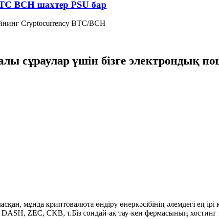
T BTC BCH шахтер PSU бар
айнинг Cryptocurrency BTC/BCH
уралы сұраулар үшін бізге электрондық 
асқан, мұнда криптовалюта өндіру өнеркәсібінің әлемдегі ең ірі
SH, ZEC, CKB, т.Біз сондай-ақ тау-кен фермасының хостинг қыз