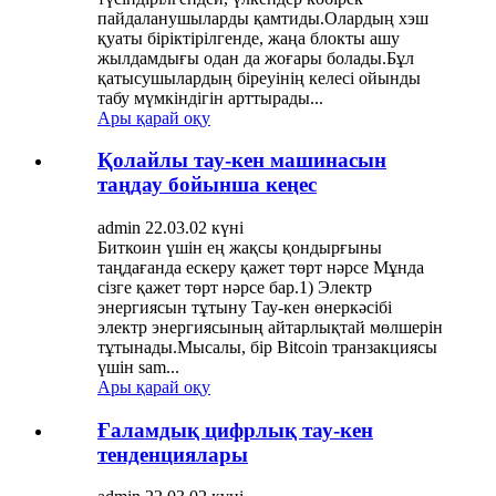
пайдаланушыларды қамтиды.Олардың хэш
қуаты біріктірілгенде, жаңа блокты ашу
жылдамдығы одан да жоғары болады.Бұл
қатысушылардың біреуінің келесі ойынды
табу мүмкіндігін арттырады...
Ары қарай оқу
Қолайлы тау-кен машинасын
таңдау бойынша кеңес
admin 22.03.02 күні
Биткоин үшін ең жақсы қондырғыны
таңдағанда ескеру қажет төрт нәрсе Мұнда
сізге қажет төрт нәрсе бар.1) Электр
энергиясын тұтыну Тау-кен өнеркәсібі
электр энергиясының айтарлықтай мөлшерін
тұтынады.Мысалы, бір Bitcoin транзакциясы
үшін sam...
Ары қарай оқу
Ғаламдық цифрлық тау-кен
тенденциялары