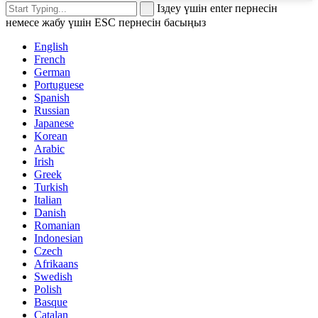
Іздеу үшін enter пернесін
немесе жабу үшін ESC пернесін басыңыз
English
French
German
Portuguese
Spanish
Russian
Japanese
Korean
Arabic
Irish
Greek
Turkish
Italian
Danish
Romanian
Indonesian
Czech
Afrikaans
Swedish
Polish
Basque
Catalan