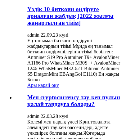
Үздік 10 биткоин өндіруге
арналған жабдық [2022 жылғы
жаңартылған тізім]
admin 22.09.23 күні
Ең танымал биткоин өндіруші
жабдықтардың тізімі Мұнда ең танымал
биткоин өндірушілерінің тізімі берілген:
Antminer S19 Pro Antminer T9+ AvalonMiner
A1166 Pro WhatsMiner M30S++ AvalonMiner
1246 WhatsMiner M32-62T Bitmain Antminer
S5 DragonMint EBAngGol E1110) Ең жақсы
Битко...
Ары қарай оқу
Мен cryptocurrency тау-кен пулын
қалай таңдауға болады?
admin 22.03.28 күні
Көлемі мен нарық үлесі Криптовалюта
әлеміндегі тау-кен бассейндері, әдетте
үлкенірек болғаны жақсы.Жоғарыда
түсіндірілгендей, үлкендер көбірек