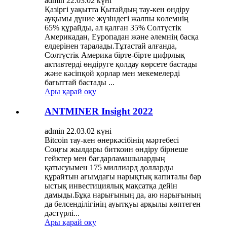
admin 22.03.02 күні
Қазіргі уақытта Қытайдың тау-кен өндіру
ауқымы дүние жүзіндегі жалпы көлемнің
65% құрайды, ал қалған 35% Солтүстік
Америкадан, Еуропадан және әлемнің басқа
елдерінен таралады.Тұтастай алғанда,
Солтүстік Америка бірте-бірте цифрлық
активтерді өндіруге қолдау көрсете бастады
және кәсіпқой қорлар мен мекемелерді
бағыттай бастады ...
Ары қарай оқу
ANTMINER Insight 2022
admin 22.03.02 күні
Bitcoin тау-кен өнеркәсібінің мәртебесі
Соңғы жылдары биткоин өндіру бірнеше
гейктер мен бағдарламашылардың
қатысуымен 175 миллиард долларды
құрайтын ағымдағы нарықтық капиталы бар
ыстық инвестициялық мақсатқа дейін
дамыды.Бұқа нарығының да, аю нарығының
да белсенділігінің ауытқуы арқылы көптеген
дәстүрлі...
Ары қарай оқу