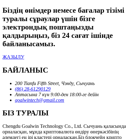
Біздің өнімдер немесе бағалар тізімі
туралы сұраулар үшін бізге
электрондық поштаңызды
қалдырыңыз, біз 24 сағат ішінде
байланысамыз.
ЖАЗЫЛУ
БАЙЛАНЫС
200 Tianfu Fifth Street, Чэнду, Сычуань
(86) 28-61290129
Аптасына 7 күн 9:00-ден 18:00-ге дейін
goalwintech@gmail.com
БІЗ ТУРАЛЫ
Chengdu Goalwin Technology Co., Ltd. Сычуань қаласында
орналасқан, мұнда криптовалюта өндіру өнеркәсібінің
әлемдегі ең ірі кластері орналасқан.Біз блокчейн крипто