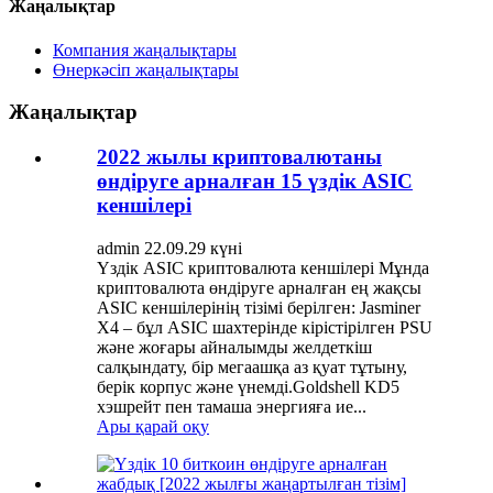
Жаңалықтар
Компания жаңалықтары
Өнеркәсіп жаңалықтары
Жаңалықтар
2022 жылы криптовалютаны
өндіруге арналған 15 үздік ASIC
кеншілері
admin 22.09.29 күні
Үздік ASIC криптовалюта кеншілері Мұнда
криптовалюта өндіруге арналған ең жақсы
ASIC кеншілерінің тізімі берілген: Jasminer
X4 – бұл ASIC шахтерінде кірістірілген PSU
және жоғары айналымды желдеткіш
салқындату, бір мегаашқа аз қуат тұтыну,
берік корпус және үнемді.Goldshell KD5
хэшрейт пен тамаша энергияға ие...
Ары қарай оқу