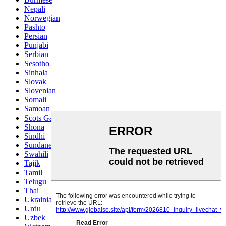
Nepali
Norwegian
Pashto
Persian
Punjabi
Serbian
Sesotho
Sinhala
Slovak
Slovenian
Somali
Samoan
Scots Gaelic
Shona
Sindhi
Sundanese
Swahili
Tajik
Tamil
Telugu
Thai
Ukrainian
Urdu
Uzbek