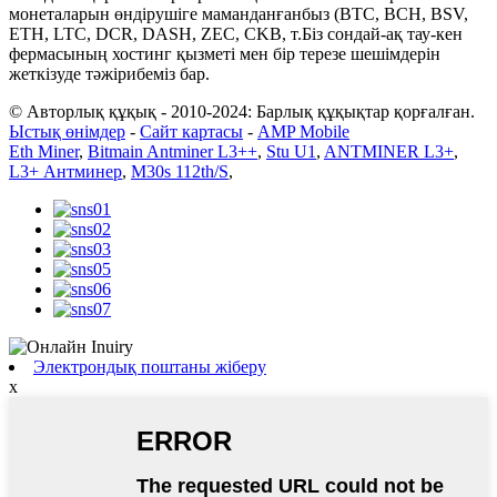
монеталарын өндірушіге маманданғанбыз (BTC, BCH, BSV,
ETH, LTC, DCR, DASH, ZEC, CKB, т.Біз сондай-ақ тау-кен
фермасының хостинг қызметі мен бір терезе шешімдерін
жеткізуде тәжірибеміз бар.
© Авторлық құқық - 2010-2024: Барлық құқықтар қорғалған.
Ыстық өнімдер
-
Сайт картасы
-
AMP Mobile
Eth Miner
,
Bitmain Antminer L3++
,
Stu U1
,
ANTMINER L3+
,
L3+ Антминер
,
M30s 112th/S
,
Электрондық поштаны жіберу
x