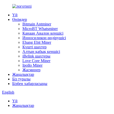
Үй
Өнімдер
Bitmain Antminer
MicroBT Whatsminer
Канаан Авалон кеншісі
Инносиликон өндірушісі
Ebang Ebit Miner
Күшті шахтер
Алтын қабық кеншісі
iBelink шахтеры
Love Core Miner
Ipollo Miner
Жасминер
Жаңалықтар
Біз туралы
Бізбен хабарласыңы
English
Үй
Жаңалықтар